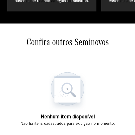
ausência de restrições legais ou sinistros.
essenciais de
Confira outros Seminovos
Nenhum item disponível
Não há itens cadastrados para exibição no momento.