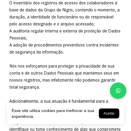
O inventário dos registros de acesso dos colaboradores à
base de dados da Grupo de Nigris, contendo o momento, a
duração, a identidade do funcionário ou do responsável
pelo acesso designado e o arquivo acessado;
A auditoria regular interna e externa de proteção de Dados
Pessoais;
A adoção de procedimentos preventivos contra incidentes
de segurança da informação.
Nós nos esforçamos para proteger a privacidade de sua
conta e de outros Dados Pessoais que mantemos seus em
nossos registros, mas infelizmente não podemos garantir
total segurança.
Adicionalmente, a sua atuação é fundamental para a
manutenção de um ambiente seguro para todos. Você pode
Esse site utiliza cookies para melhorar a sua
Aceitar
nos ajudar adotando boas práticas de segurança em
experiência.
relação à sua conta e aos seus Dados, e caso você
identifique ou tome conhecimento de algo que comprometa