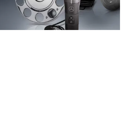
m você em cada etapa
arada para oferecer suporte ágil,
do em todas as etapas da sua experiência.