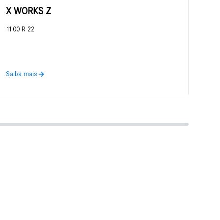
X WORKS Z
X 
11.00 R 22
295
Saiba mais
Sai