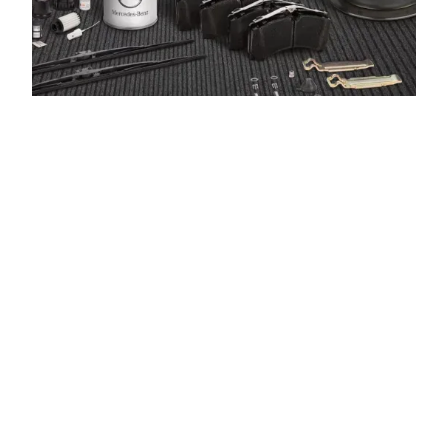
Compromisso co
Conte com uma equipe prep
transparente e personaliza