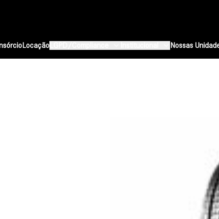
nsórcio
Locação
LGPD/Compliance
Institucional
Nossas Unidad