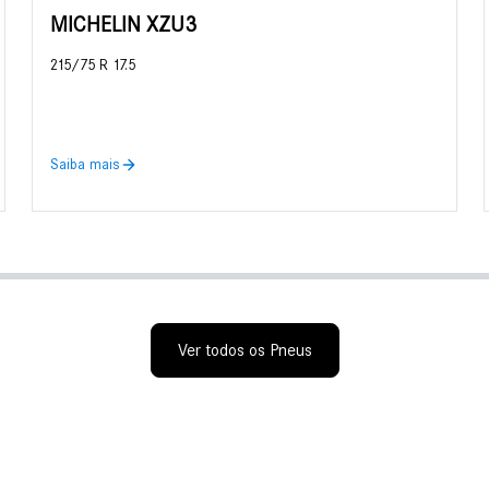
MICHELIN XZU3
215/75 R 17.5
Saiba mais
Ver todos os Pneus