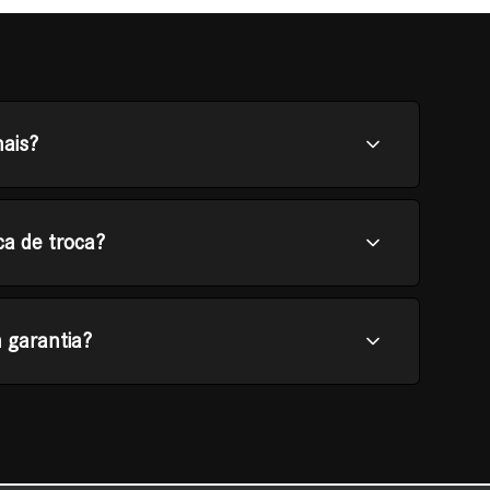
nais?
ca de troca?
 garantia?