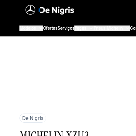
Modelos
Ofertas
Serviços
Peças
Pneus Michelin
Co
De Nigris
MICHELIN XZU3