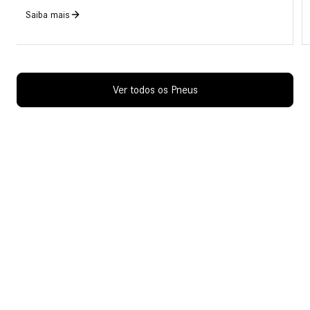
Saiba mais
Ver todos os Pneus
Compromisso com você em cada
etapa
Conte com uma equipe preparada para oferecer
suporte ágil, transparente e personalizado em todas
as etapas da sua experiência.